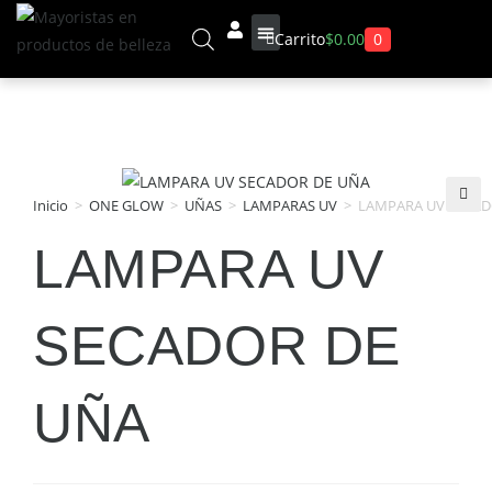
0
Carrito
$
0.00
Inicio
>
ONE GLOW
>
UÑAS
>
LAMPARAS UV
>
LAMPARA UV SECAD
LAMPARA UV
SECADOR DE
UÑA