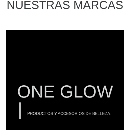
NUESTRAS MARCAS
Mexicana.
distribuyendo en toda la República
y lo hacemos como importadores y
diseños de calidad, pensados para la mujer,
Nos destacamos por ofrecer un servicio con
de nuestra piel.
ONE GLOW
cuidado necesarios para mantener la salud
diaria proporcionándonos la higiene y el
|
forman parte de nuestra vida
PRODUCTOS Y ACCESORIOS DE BELLEZA.
Los productos de belleza de ONE GLOW,