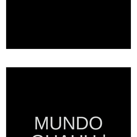
mejor rendimiento a las estéticas.
mercancía de barbería para ofrecerle el
contamos con: brochas, esponjas,
el mejor servicio para manicuras, también
(como nuestras limas profesionales), dando
Podrás encontrar artículos para las uñas
siempre lo habías querido hacer.
productos para que los consientas como
MUNDO
Contamos con una gran variedad de
que necesita para su óptimo cuidado.