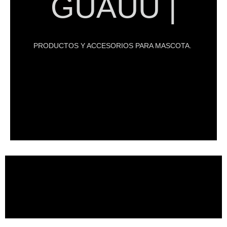
GUAUU |
nuestras mascotas el mejor confort y todo lo
Artículos de calidad para poder darle a
PRODUCTOS Y ACCESORIOS PARA MASCOTA.
canino.
pelota hasta accesorios para el cuidado del
Podemos encontrar productos desde una
día.
buscan verse bien en sus actividades del día a
accesibilidad, diseñado para aquellas que
busque la mejor relación entre precio, calidad y
accesible para cualquier consumidor que
Nuestro objetivo es ofrecer un producto