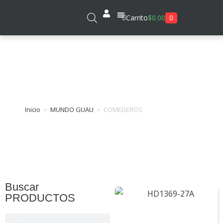
0
Carrito
$
0.00
Sobre Nosotros
COMEDEROS
Inicio
>
MUNDO GUAU
>
COMEDEROS
Buscar
PRODUCTOS