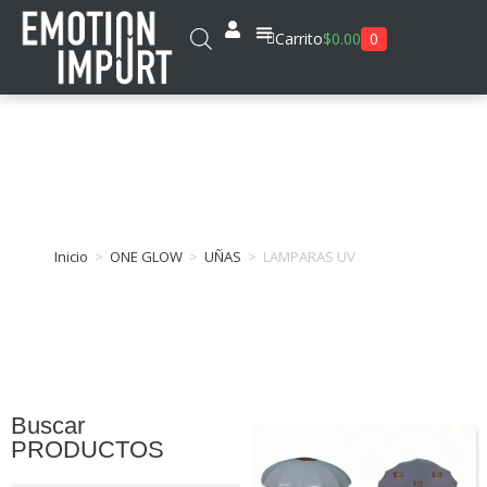
0
Carrito
$
0.00
LAMPARAS UV
Inicio
>
ONE GLOW
>
UÑAS
>
LAMPARAS UV
Buscar
PRODUCTOS