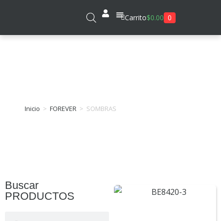
0
Carrito
$
0.00
Sobre Nosotros
SOMBRAS
Inicio
>
FOREVER
>
SOMBRAS
Buscar
PRODUCTOS