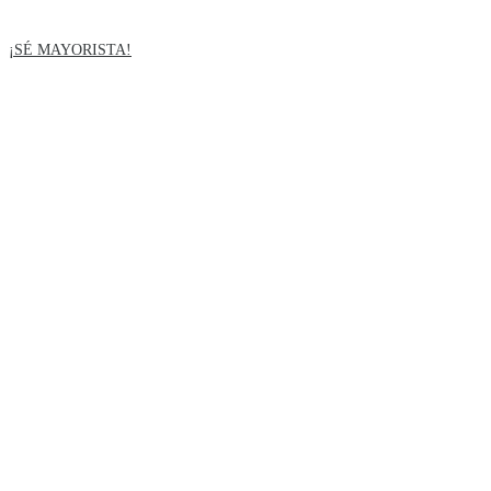
Saltar
al
¡SÉ MAYORISTA!
contenido