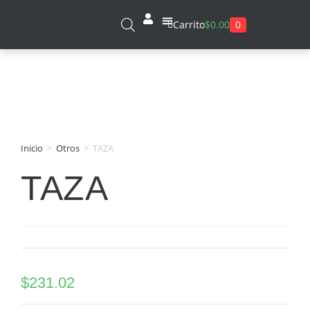
0
Carrito
$
0.00
Sobre Nosotros
Inicio
>
Otros
>
TAZA
TAZA
$
231.02