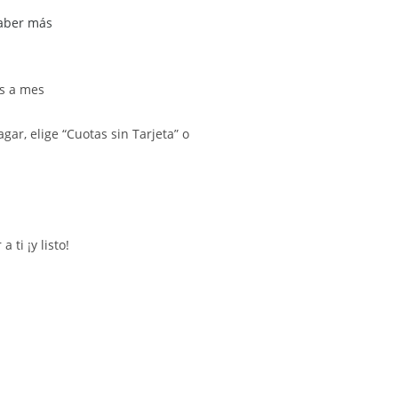
aber más
s a mes
gar, elige “Cuotas sin Tarjeta” o
ti ¡y listo!