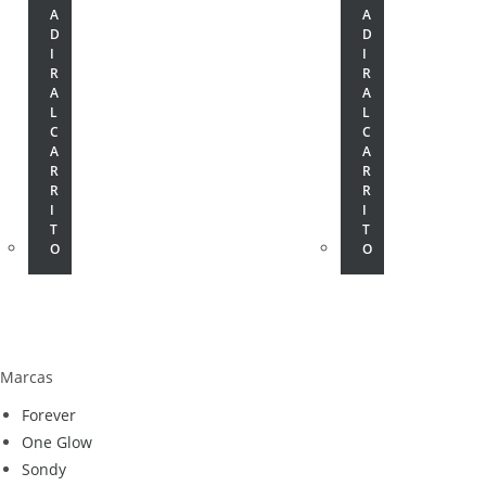
A
A
D
D
I
I
R
R
A
A
L
L
C
C
A
A
R
R
R
R
I
I
T
T
O
O
Marcas
Forever
One Glow
Sondy