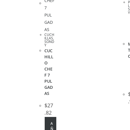
L
CUCH
ILLAS
,
SOND
Y
CUC
HILL
O
CHE
F 7
PUL
GAD
AS
$
27
.82
A
Ñ