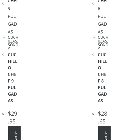
CUCH
CUCH
ILLAS
,
ILLAS
,
SOND
SOND
Y
Y
CUC
CUC
HILL
HILL
O
O
CHE
CHE
F 9
F 8
PUL
PUL
GAD
GAD
AS
AS
$
29
$
28
.95
.65
A
A
Ñ
Ñ