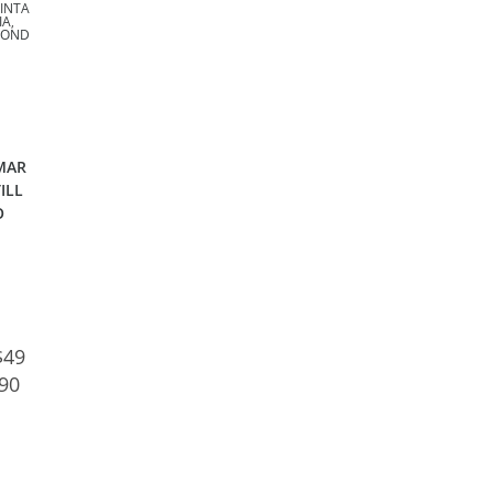
PINTA
IA
,
SOND
Y
MAR
TILL
O
$
49
.90