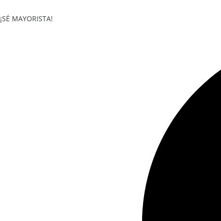
Saltar
al
¡SÉ MAYORISTA!
contenido