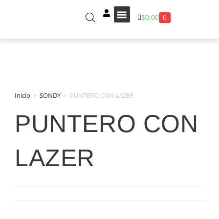
0
$
0.00
Sobre Nosotros
Inicio
>
SONDY
>
PUNTERO CON LAZER
PUNTERO CON
LAZER