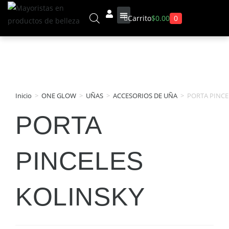
0
Carrito
$
0.00
Sobre Nosotros
Inicio
>
ONE GLOW
>
UÑAS
>
ACCESORIOS DE UÑA
>
PORTA PINCE
PORTA
PINCELES
KOLINSKY