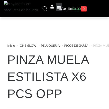
0
Carrito
$
0.00
Sobre Nosotros
Inicio
>
ONE GLOW
>
PELUQUERIA
>
PICOS DE GARZA
>
PINZA MUE
PINZA MUELA
ESTILISTA X6
PCS OPP