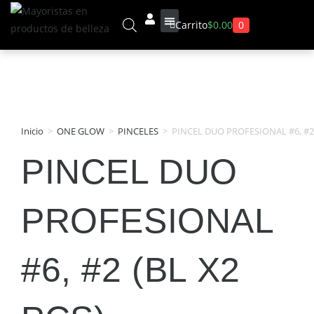
0
Carrito
$
0.00
Sobre Nosotros
Inicio
>
ONE GLOW
>
PINCELES
>
PINCEL DUO PROFESIONAL #6, #2 
PINCEL DUO
PROFESIONAL
#6, #2 (BL X2