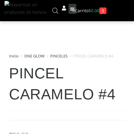
0
Carrito
$
0.00
Sobre Nosotros
Inicio
>
ONE GLOW
>
PINCELES
>
PINCEL CARAMELO #4
PINCEL
CARAMELO #4