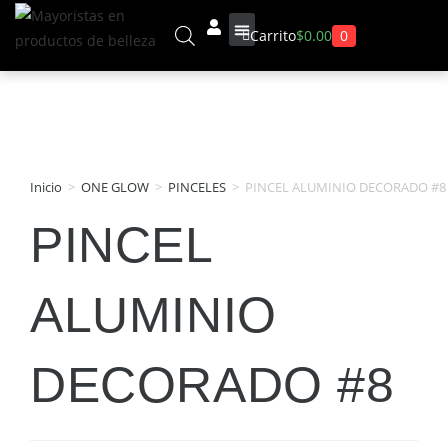
0
Carrito
$
0.00
Sobre Nosotros
Inicio
>
ONE GLOW
>
PINCELES
>
PINCEL ALUMINIO DECORADO #8
PINCEL
ALUMINIO
DECORADO #8