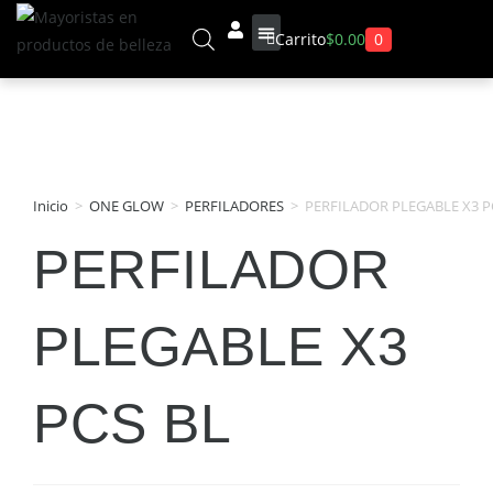
0
Carrito
$
0.00
Sobre Nosotros
Inicio
>
ONE GLOW
>
PERFILADORES
>
PERFILADOR PLEGABLE X3 P
PERFILADOR
PLEGABLE X3
PCS BL