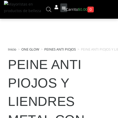
0
Carrito
$
0.00
Sobre Nosotros
Inicio
>
ONE GLOW
>
PEINES ANTI PIOJOS
>
PEINE ANTI PIOJOS Y 
PEINE ANTI
PIOJOS Y
LIENDRES