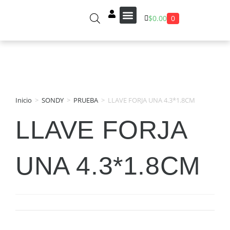
0
$
0.00
Sobre Nosotros
Inicio
>
SONDY
>
PRUEBA
>
LLAVE FORJA UNA 4.3*1.8CM
LLAVE FORJA
UNA 4.3*1.8CM