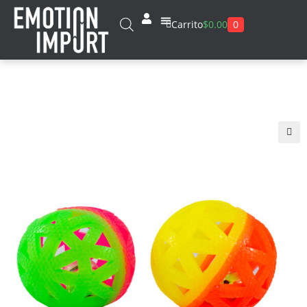
0
Carrito
$
0.00