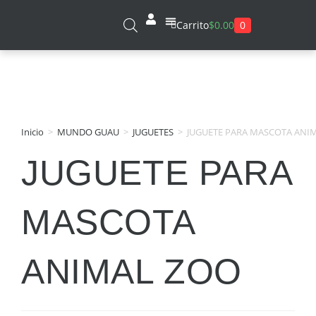
0
Carrito
$
0.00
Sobre Nosotros
Inicio
>
MUNDO GUAU
>
JUGUETES
>
JUGUETE PARA MASCOTA ANI
JUGUETE PARA
MASCOTA
ANIMAL ZOO