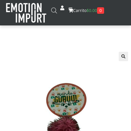
0
Carrito
$
0.00