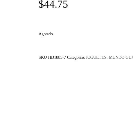
$
44.75
Agotado
SKU
HD1885-7
Categorías
JUGUETES
,
MUNDO GU