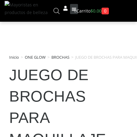
0
Carrito
$
0.00
Sobre Nosotros
Inicio
>
ONE GLOW
>
BROCHAS
>
JUEGO DE BROCHAS PARA MAQUILL
JUEGO DE
BROCHAS
PARA