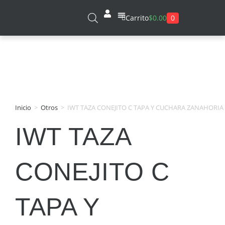
0
Carrito
$
0.00
Sobre Nosotros
Inicio
>
Otros
>
IWT TAZA CONEJITO C TAPA Y CUCHARA ZANAHORIA
IWT TAZA
CONEJITO C
TAPA Y