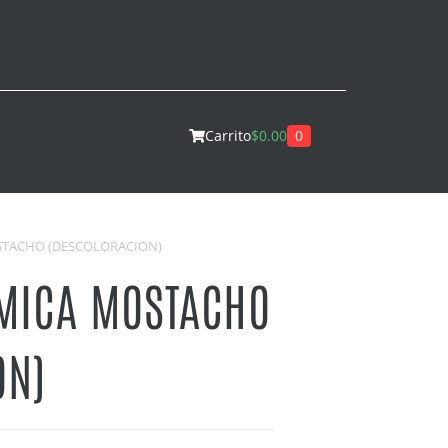
0
Carrito
$
0.00
STACHO (DESCOLORACION)
AMICA MOSTACHO
ON)