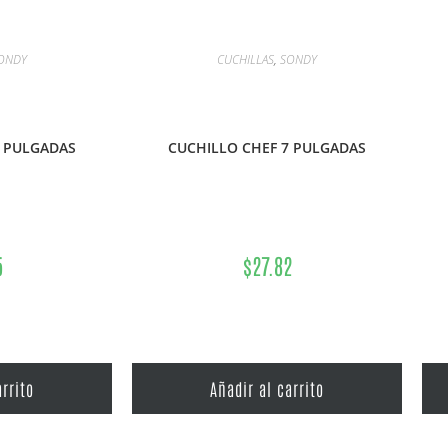
ONDY
CUCHILLAS
,
SONDY
8 PULGADAS
CUCHILLO CHEF 7 PULGADAS
5
$
27.82
arrito
Añadir al carrito