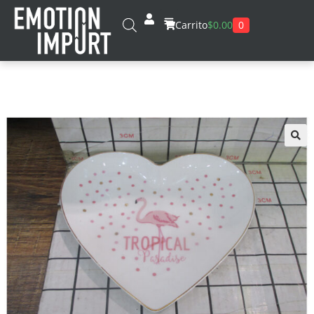
0
Carrito
$
0.00