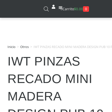
0
Carrito
$
0.00
Sobre Nosotros
Inicio
>
Otros
>
IWT PINZAS RECADO MINI MADERA DESIGN PUB 10 
IWT PINZAS
RECADO MINI
MADERA