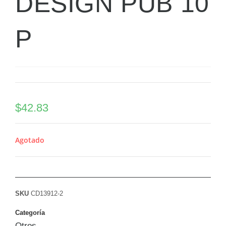
DESIGN PUB 10
P
$
42.83
Agotado
SKU
CD13912-2
Categoría
Otros