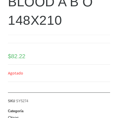
BLOOD A B O
148X210
$
82.22
Agotado
SKU
SY5274
Categoría
Otros