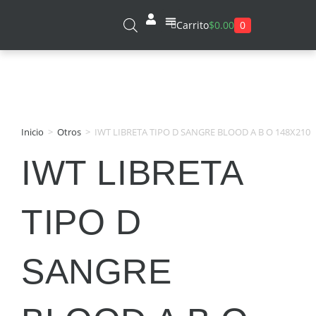
0
Carrito
$
0.00
Sobre Nosotros
Inicio
>
Otros
>
IWT LIBRETA TIPO D SANGRE BLOOD A B O 148X210
IWT LIBRETA
TIPO D
SANGRE