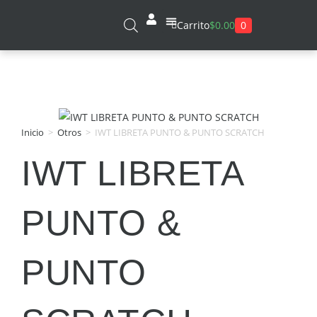
0
Carrito
$
0.00
Sobre Nosotros
Inicio
>
Otros
>
IWT LIBRETA PUNTO & PUNTO SCRATCH
IWT LIBRETA
PUNTO &
PUNTO