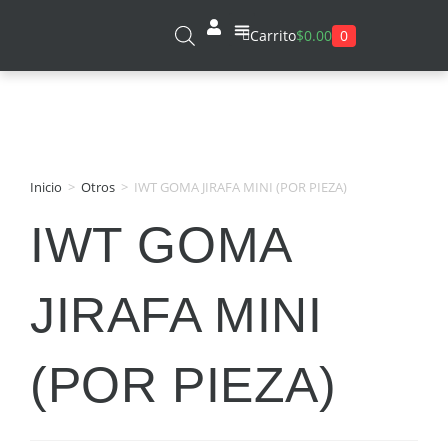
0
Carrito
$
0.00
Sobre Nosotros
Inicio
>
Otros
>
IWT GOMA JIRAFA MINI (POR PIEZA)
IWT GOMA
JIRAFA MINI
(POR PIEZA)