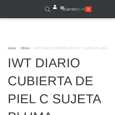
0
Carrito
$
0.00
Sobre Nosotros
Inicio
>
Otros
>
IWT DIARIO CUBIERTA DE PIEL C SUJETA PLUMA
IWT DIARIO
CUBIERTA DE
PIEL C SUJETA