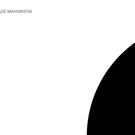
Saltar
al
¡SÉ MAYORISTA!
contenido