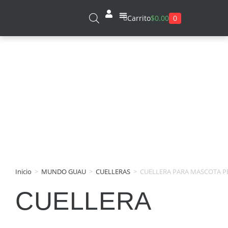
0
Carrito
$
0.00
Sobre Nosotros
Inicio
>
MUNDO GUAU
>
CUELLERAS
>
CUELLERA PARA MASCOTA 
CUELLERA