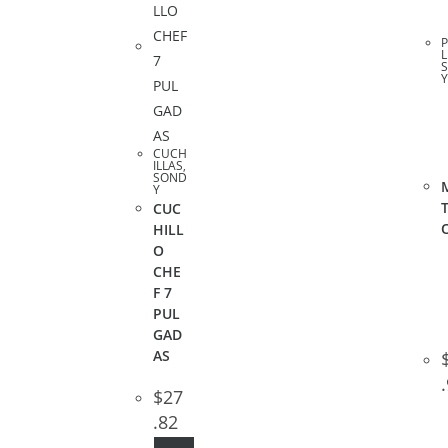
L
CUCH
ILLAS
,
SOND
Y
CUC
HILL
O
CHE
F 7
PUL
GAD
AS
$
27
.82