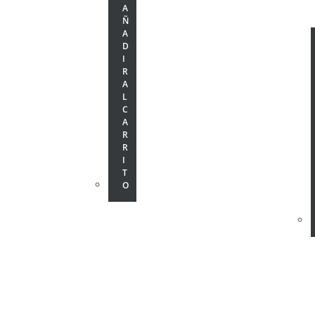
A
Ñ
A
D
I
R
A
L
C
A
R
R
I
T
O