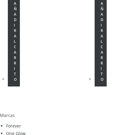
A
A
Ñ
Ñ
A
A
D
D
I
I
R
R
A
A
L
L
C
C
A
A
R
R
R
R
I
I
T
T
O
O
Marcas
Forever
One Glow