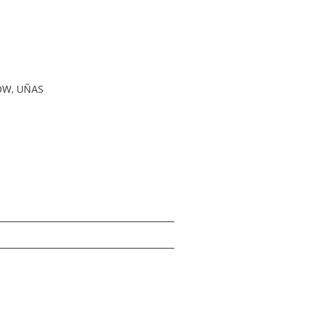
OW
,
UÑAS