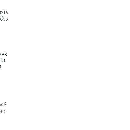
PINTA
IA
,
SOND
Y
MAR
TILL
O
$
49
.90