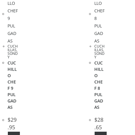
CUCH
CUCH
ILLAS
,
ILLAS
,
SOND
SOND
Y
Y
CUC
CUC
HILL
HILL
O
O
CHE
CHE
F 9
F 8
PUL
PUL
GAD
GAD
AS
AS
$
29
$
28
.95
.65