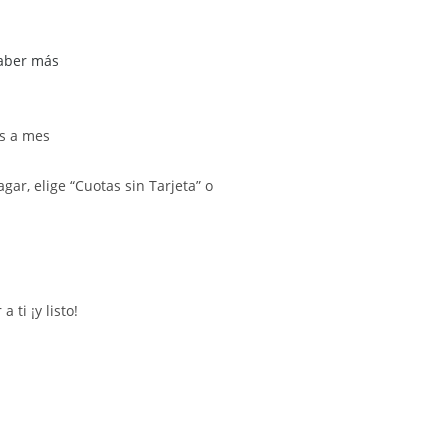
aber más
s a mes
gar, elige “Cuotas sin Tarjeta” o
ti ¡y listo!