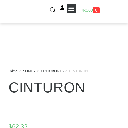
0
$
0.00
Sobre Nosotros
Inicio
>
SONDY
>
CINTURONES
>
CINTURON
CINTURON
$
62.32