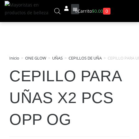
0
Carrito
$
0.00
Sobre Nosotros
Inicio
>
ONE GLOW
>
UÑAS
>
CEPILLOS DE UÑA
>
CEPILLO PARA U
CEPILLO PARA
UÑAS X2 PCS
OPP OG