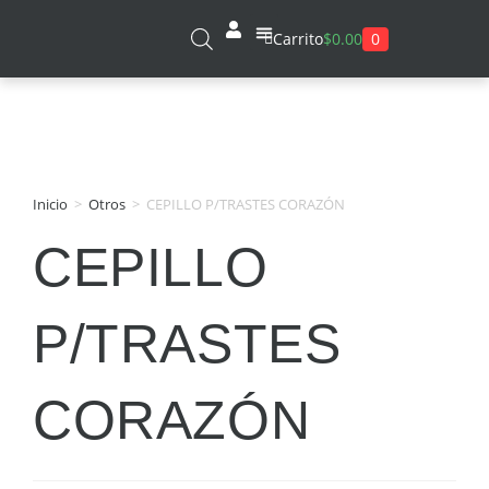
0
Carrito
$
0.00
Sobre Nosotros
Inicio
>
Otros
>
CEPILLO P/TRASTES CORAZÓN
CEPILLO
P/TRASTES
CORAZÓN