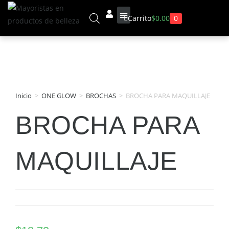
0
Carrito
$
0.00
Sobre Nosotros
Inicio
>
ONE GLOW
>
BROCHAS
>
BROCHA PARA MAQUILLAJE
BROCHA PARA
MAQUILLAJE