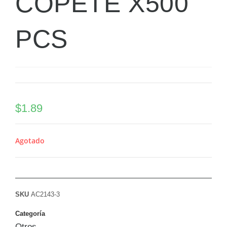
COPETE X500
PCS
$
1.89
Agotado
SKU
AC2143-3
Categoría
Otros