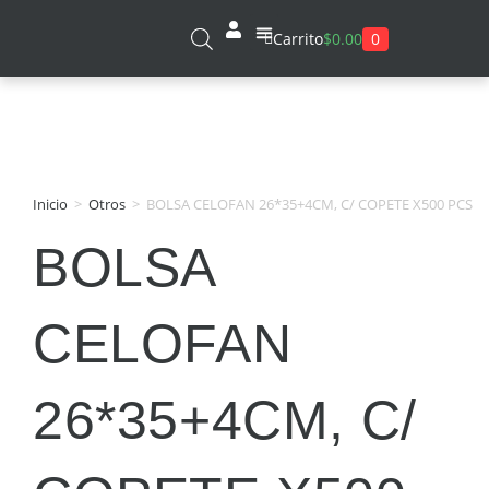
0
Carrito
$
0.00
Sobre Nosotros
Inicio
>
Otros
>
BOLSA CELOFAN 26*35+4CM, C/ COPETE X500 PCS
BOLSA
CELOFAN
26*35+4CM, C/