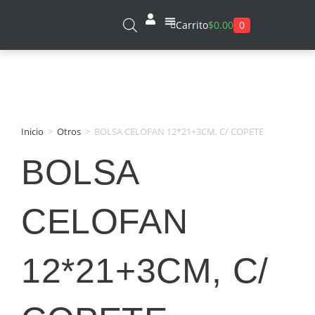
0
Carrito
$
0.00
Sobre Nosotros
Inicio
>
Otros
>
BOLSA CELOFAN 12*21+3CM, C/ COPETE
BOLSA
CELOFAN
12*21+3CM, C/