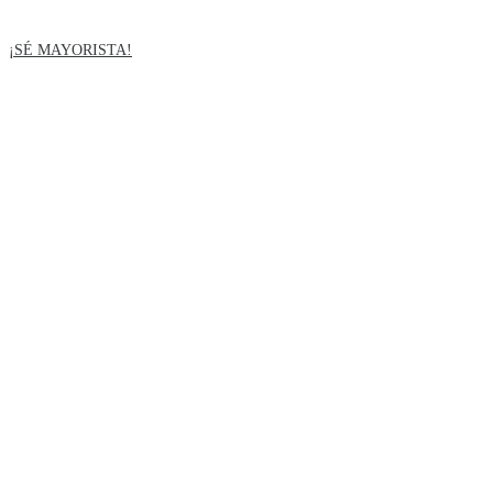
Saltar
al
¡SÉ MAYORISTA!
contenido