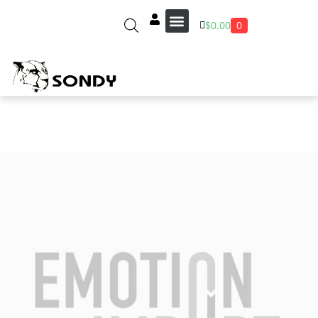
0
$
0.00