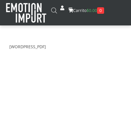
0
Carrito
$
0.00
[WORDPRESS_PDF]
catalogo sondy